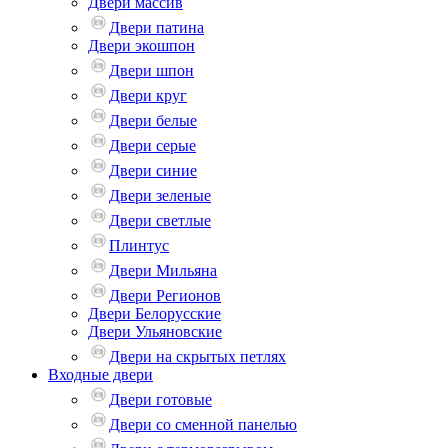
Двери массив
Двери патина
Двери экошпон
Двери шпон
Двери круг
Двери белые
Двери серые
Двери синие
Двери зеленые
Двери светлые
Плинтус
Двери Мильяна
Двери Регионов
Двери Белорусские
Двери Ульяновские
Двери на скрытых петлях
Входные двери
Двери готовые
Двери со сменной панелью