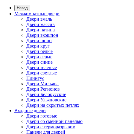
Назад
Межкомнатные двери
Двери эмаль
Двери массив
Двери патина
Двери экошпон
Двери шпон
Двери круг
Двери белые
Двери серые
Двери синие
Двери зеленые
Двери светлые
Плинтус
Двери Мильяна
Двери Регионов
Двери Белорусские
Двери Ульяновские
Двери на скрытых петлях
Входные двери
Двери готовые
Двери со сменной панелью
Двери с терморазрывом
Панели для дверей