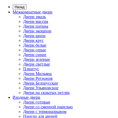
Назад
Межкомнатные двери
Двери эмаль
Двери массив
Двери патина
Двери экошпон
Двери шпон
Двери круг
Двери белые
Двери серые
Двери синие
Двери зеленые
Двери светлые
Плинтус
Двери Мильяна
Двери Регионов
Двери Белорусские
Двери Ульяновские
Двери на скрытых петлях
Входные двери
Двери готовые
Двери со сменной панелью
Двери с терморазрывом
Панели для дверей