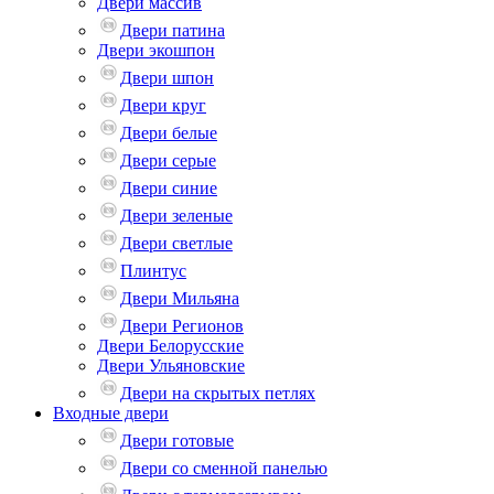
Двери массив
Двери патина
Двери экошпон
Двери шпон
Двери круг
Двери белые
Двери серые
Двери синие
Двери зеленые
Двери светлые
Плинтус
Двери Мильяна
Двери Регионов
Двери Белорусские
Двери Ульяновские
Двери на скрытых петлях
Входные двери
Двери готовые
Двери со сменной панелью