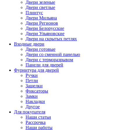
Двери зеленые
Двери светлые
Плинтус
Двери Мильяна
Двери Регионов
Двери Белорусские
Двери Ульяновские
Двери на скрытых петлях
Входные двери
Двери готовые
Двери со сменной панелью
Двери с терморазрывом
Панели для дверей
Фурнитура для дверей
Ручки
Петли
Защелки
Фиксаторы
Замки
Накладки
Другое
Для покупателя
Наши статьи
Рассрочка
Наши работы