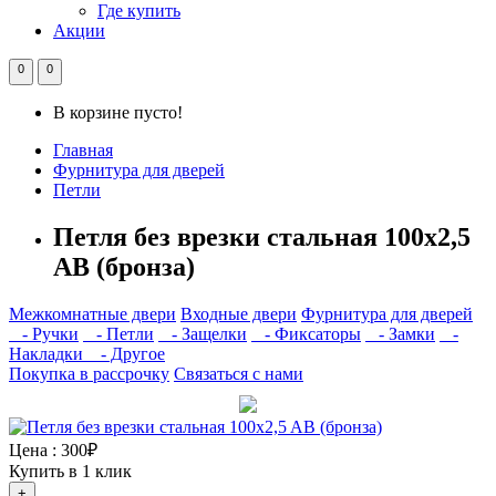
Где купить
Акции
0
0
В корзине пусто!
Главная
Фурнитура для дверей
Петли
Петля без врезки стальная 100x2,5
AB (бронза)
Межкомнатные двери
Входные двери
Фурнитура для дверей
- Ручки
- Петли
- Защелки
- Фиксаторы
- Замки
-
Накладки
- Другое
Покупка в рассрочку
Связаться с нами
Цена :
300₽
Купить в 1 клик
+