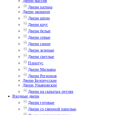
Двери массив
Двери патина
Двери экошпон
Двери шпон
Двери круг
Двери белые
Двери серые
Двери синие
Двери зеленые
Двери светлые
Плинтус
Двери Мильяна
Двери Регионов
Двери Белорусские
Двери Ульяновские
Двери на скрытых петлях
Входные двери
Двери готовые
Двери со сменной панелью