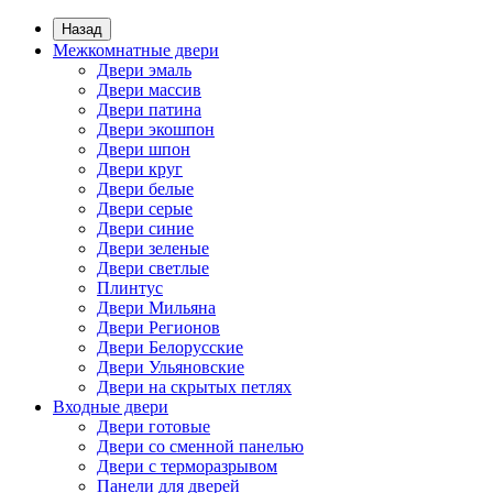
Назад
Межкомнатные двери
Двери эмаль
Двери массив
Двери патина
Двери экошпон
Двери шпон
Двери круг
Двери белые
Двери серые
Двери синие
Двери зеленые
Двери светлые
Плинтус
Двери Мильяна
Двери Регионов
Двери Белорусские
Двери Ульяновские
Двери на скрытых петлях
Входные двери
Двери готовые
Двери со сменной панелью
Двери с терморазрывом
Панели для дверей