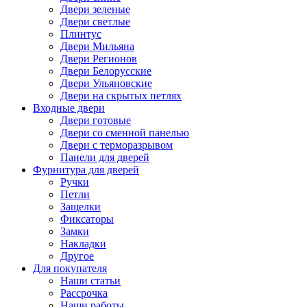
Двери зеленые
Двери светлые
Плинтус
Двери Мильяна
Двери Регионов
Двери Белорусские
Двери Ульяновские
Двери на скрытых петлях
Входные двери
Двери готовые
Двери со сменной панелью
Двери с терморазрывом
Панели для дверей
Фурнитура для дверей
Ручки
Петли
Защелки
Фиксаторы
Замки
Накладки
Другое
Для покупателя
Наши статьи
Рассрочка
Наши работы