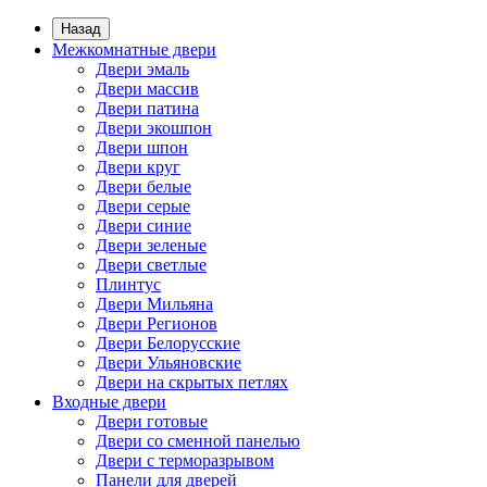
Назад
Межкомнатные двери
Двери эмаль
Двери массив
Двери патина
Двери экошпон
Двери шпон
Двери круг
Двери белые
Двери серые
Двери синие
Двери зеленые
Двери светлые
Плинтус
Двери Мильяна
Двери Регионов
Двери Белорусские
Двери Ульяновские
Двери на скрытых петлях
Входные двери
Двери готовые
Двери со сменной панелью
Двери с терморазрывом
Панели для дверей