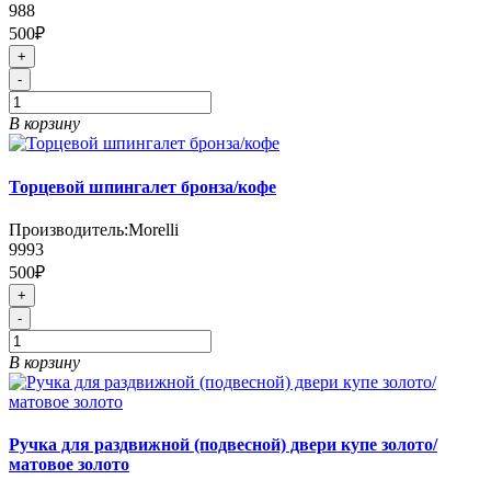
988
500₽
+
-
В корзину
Торцевой шпингалет бронза/кофе
Производитель:
Morelli
9993
500₽
+
-
В корзину
Ручка для раздвижной (подвесной) двери купе золото/
матовое золото