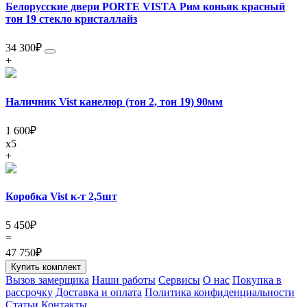
Белорусские двери PORTE VISTА Рим коньяк красный
тон 19 стекло кристаллайз
34 300
₽
+
Наличник Vist канелюр (тон 2, тон 19) 90мм
1 600
₽
x5
+
Коробка Vist к-т 2,5шт
5 450
₽
=
47 750
₽
Купить комплект
Вызов замерщика
Наши работы
Сервисы
О нас
Покупка в
рассрочку
Доставка и оплата
Политика конфиденциальности
Статьи
Контакты