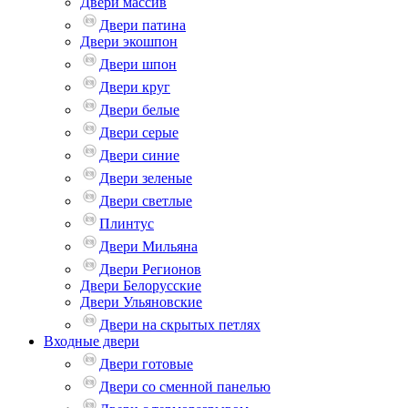
Двери массив
Двери патина
Двери экошпон
Двери шпон
Двери круг
Двери белые
Двери серые
Двери синие
Двери зеленые
Двери светлые
Плинтус
Двери Мильяна
Двери Регионов
Двери Белорусские
Двери Ульяновские
Двери на скрытых петлях
Входные двери
Двери готовые
Двери со сменной панелью