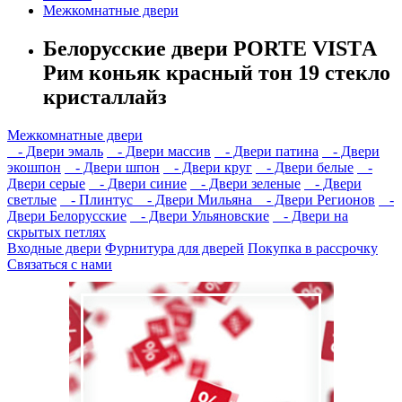
Межкомнатные двери
Белорусские двери PORTE VISTА
Рим коньяк красный тон 19 стекло
кристаллайз
Межкомнатные двери
- Двери эмаль
- Двери массив
- Двери патина
- Двери
экошпон
- Двери шпон
- Двери круг
- Двери белые
-
Двери серые
- Двери синие
- Двери зеленые
- Двери
светлые
- Плинтус
- Двери Мильяна
- Двери Регионов
-
Двери Белорусские
- Двери Ульяновские
- Двери на
скрытых петлях
Входные двери
Фурнитура для дверей
Покупка в рассрочку
Связаться с нами