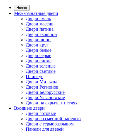
Назад
Межкомнатные двери
Двери эмаль
Двери массив
Двери патина
Двери экошпон
Двери шпон
Двери круг
Двери белые
Двери серые
Двери синие
Двери зеленые
Двери светлые
Плинтус
Двери Мильяна
Двери Регионов
Двери Белорусские
Двери Ульяновские
Двери на скрытых петлях
Входные двери
Двери готовые
Двери со сменной панелью
Двери с терморазрывом
Панели для дверей