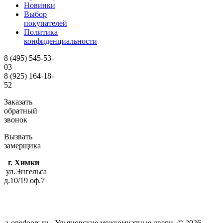
Новинки
Выбор
покупателей
Политика
конфиденциальности
8 (495)
545-53-
03
8 (925)
164-18-
52
Заказать
обратный
звонок
Вызвать
замерщика
г. Химки
ул.Энгельса
д.10/19 оф.7
a-onedoors.ru - Ульяновские межкомнатные двери. © 2026