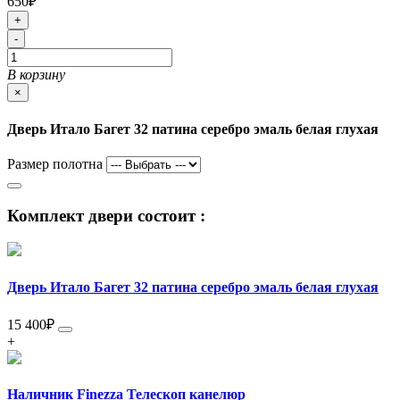
650₽
+
-
В корзину
×
Дверь Итало Багет 32 патина серебро эмаль белая глухая
Размер полотна
Комплект двери состоит :
Дверь Итало Багет 32 патина серебро эмаль белая глухая
15 400
₽
+
Наличник Finezza Телескоп канелюр