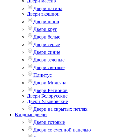
Двери массив
Двери патина
Двери экошпон
Двери шпон
Двери круг
Двери белые
Двери серые
Двери синие
Двери зеленые
Двери светлые
Плинтус
Двери Мильяна
Двери Регионов
Двери Белорусские
Двери Ульяновские
Двери на скрытых петлях
Входные двери
Двери готовые
Двери со сменной панелью