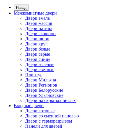
Назад
Межкомнатные двери
Двери эмаль
Двери массив
Двери патина
Двери экошпон
Двери шпон
Двери круг
Двери белые
Двери серые
Двери синие
Двери зеленые
Двери светлые
Плинтус
Двери Мильяна
Двери Регионов
Двери Белорусские
Двери Ульяновские
Двери на скрытых петлях
Входные двери
Двери готовые
Двери со сменной панелью
Двери с терморазрывом
Панели для дверей