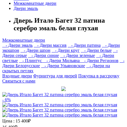
Межкомнатные двери
Двери эмаль
Дверь Итало Багет 32 патина
серебро эмаль белая глухая
Межкомнатные двери
- Двери эмаль
- Двери массив
- Двери патина
- Двери
экошпон
- Двери шпон
- Двери круг
- Двери белые
-
Двери серые
- Двери синие
- Двери зеленые
- Двери
светлые
- Плинтус
- Двери Мильяна
- Двери Регионов
-
Двери Белорусские
- Двери Ульяновские
- Двери на
скрытых петлях
Входные двери
Фурнитура для дверей
Покупка в рассрочку
Связаться с нами
- 6%
Цена :
15 400₽