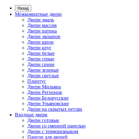
Назад
Межкомнатные двери
Двери эмаль
Двери массив
Двери патина
Двери экошпон
Двери шпон
Двери круг
Двери белые
Двери серые
Двери синие
Двери зеленые
Двери светлые
Плинтус
Двери Мильяна
Двери Регионов
Двери Белорусские
Двери Ульяновские
Двери на скрытых петлях
Входные двери
Двери готовые
Двери со сменной панелью
Двери с терморазрывом
Панели для дверей