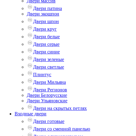
Двери массив
Двери патина
Двери экошпон
Двери шпон
Двери круг
Двери белые
Двери серые
Двери синие
Двери зеленые
Двери светлые
Плинтус
Двери Мильяна
Двери Регионов
Двери Белорусские
Двери Ульяновские
Двери на скрытых петлях
Входные двери
Двери готовые
Двери со сменной панелью