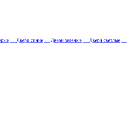
ерые
- Двери синие
- Двери зеленые
- Двери светлые
-