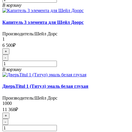
В корзину
Капитель 3 элемента для Шейл Доорс
Производитель:
Шейл Дорс
1
6 500₽
+
-
В корзину
ДверьTitul 1 (Титул) эмаль белая глухая
Производитель:
Шейл Дорс
1000
11 368₽
+
-