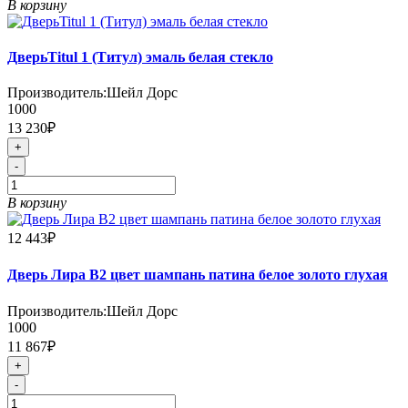
В корзину
ДверьTitul 1 (Титул) эмаль белая стекло
Производитель:
Шейл Дорс
1000
13 230₽
+
-
В корзину
12 443₽
Дверь Лира В2 цвет шампань патина белое золото глухая
Производитель:
Шейл Дорс
1000
11 867₽
+
-