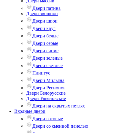
Двери массив
Двери патина
Двери экошпон
Двери шпон
Двери круг
Двери белые
Двери серые
Двери синие
Двери зеленые
Двери светлые
Плинтус
Двери Мильяна
Двери Регионов
Двери Белорусские
Двери Ульяновские
Двери на скрытых петлях
Входные двери
Двери готовые
Двери со сменной панелью