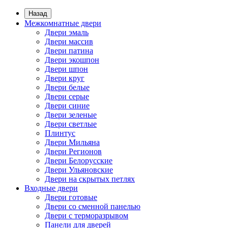
Назад
Межкомнатные двери
Двери эмаль
Двери массив
Двери патина
Двери экошпон
Двери шпон
Двери круг
Двери белые
Двери серые
Двери синие
Двери зеленые
Двери светлые
Плинтус
Двери Мильяна
Двери Регионов
Двери Белорусские
Двери Ульяновские
Двери на скрытых петлях
Входные двери
Двери готовые
Двери со сменной панелью
Двери с терморазрывом
Панели для дверей