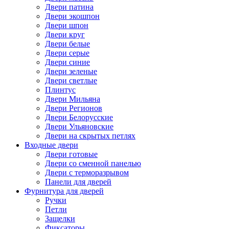
Двери патина
Двери экошпон
Двери шпон
Двери круг
Двери белые
Двери серые
Двери синие
Двери зеленые
Двери светлые
Плинтус
Двери Мильяна
Двери Регионов
Двери Белорусские
Двери Ульяновские
Двери на скрытых петлях
Входные двери
Двери готовые
Двери со сменной панелью
Двери с терморазрывом
Панели для дверей
Фурнитура для дверей
Ручки
Петли
Защелки
Фиксаторы