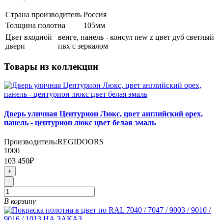
Страна производитель
Россия
Толщина полотна
105мм
Цвет входной
венге, панель - консул new z цвет дуб светлый
двери
пвх с зеркалом
Товары из коллекции
Дверь уличная Центурион Люкс, цвет английский орех,
панель - центурион люкс цвет белая эмаль
Производитель:
REGIDOORS
1000
103 450₽
+
-
В корзину