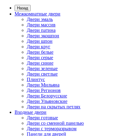
Назад
Межкомнатные двери
Двери эмаль
Двери массив
Двери патина
Двери экошпон
Двери шпон
Двери круг
Двери белые
Двери серые
Двери синие
Двери зеленые
Двери светлые
Плинтус
Двери Мильяна
Двери Регионов
Двери Белорусские
Двери Ульяновские
Двери на скрытых петлях
Входные двери
Двери готовые
Двери со сменной панелью
Двери с терморазрывом
Панели для дверей