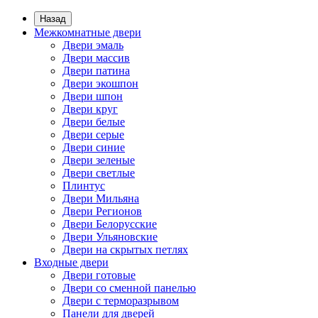
Назад
Межкомнатные двери
Двери эмаль
Двери массив
Двери патина
Двери экошпон
Двери шпон
Двери круг
Двери белые
Двери серые
Двери синие
Двери зеленые
Двери светлые
Плинтус
Двери Мильяна
Двери Регионов
Двери Белорусские
Двери Ульяновские
Двери на скрытых петлях
Входные двери
Двери готовые
Двери со сменной панелью
Двери с терморазрывом
Панели для дверей