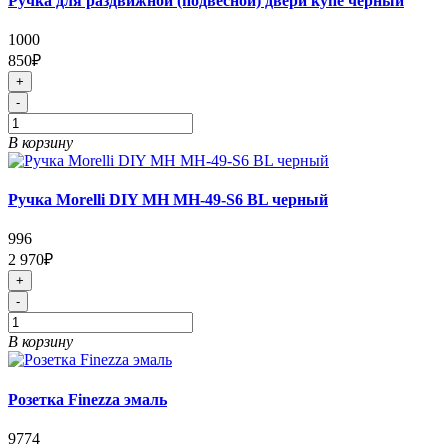
Ручка для раздвижной (подвесной) двери купе черный
1000
850₽
+
-
В корзину
Ручка Morelli DIY MH MH-49-S6 BL черный
996
2 970₽
+
-
В корзину
Розетка Finezza эмаль
9774