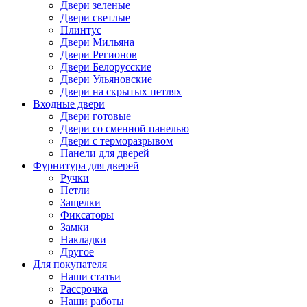
Двери зеленые
Двери светлые
Плинтус
Двери Мильяна
Двери Регионов
Двери Белорусские
Двери Ульяновские
Двери на скрытых петлях
Входные двери
Двери готовые
Двери со сменной панелью
Двери с терморазрывом
Панели для дверей
Фурнитура для дверей
Ручки
Петли
Защелки
Фиксаторы
Замки
Накладки
Другое
Для покупателя
Наши статьи
Рассрочка
Наши работы