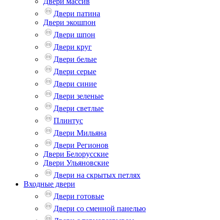
Двери массив
Двери патина
Двери экошпон
Двери шпон
Двери круг
Двери белые
Двери серые
Двери синие
Двери зеленые
Двери светлые
Плинтус
Двери Мильяна
Двери Регионов
Двери Белорусские
Двери Ульяновские
Двери на скрытых петлях
Входные двери
Двери готовые
Двери со сменной панелью