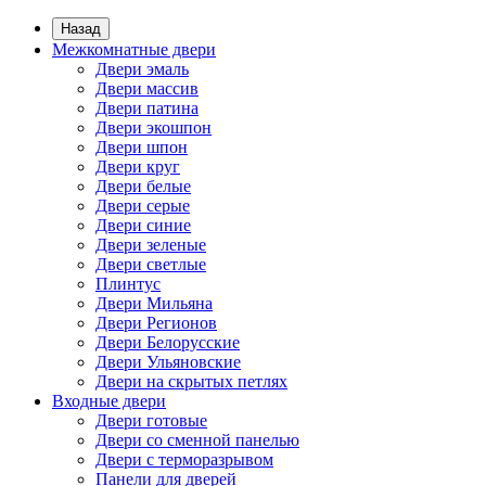
Назад
Межкомнатные двери
Двери эмаль
Двери массив
Двери патина
Двери экошпон
Двери шпон
Двери круг
Двери белые
Двери серые
Двери синие
Двери зеленые
Двери светлые
Плинтус
Двери Мильяна
Двери Регионов
Двери Белорусские
Двери Ульяновские
Двери на скрытых петлях
Входные двери
Двери готовые
Двери со сменной панелью
Двери с терморазрывом
Панели для дверей