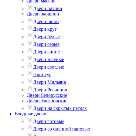
Двери массив
Двери патина
Двери экошпон
Двери шпон
Двери круг
Двери белые
Двери серые
Двери синие
Двери зеленые
Двери светлые
Плинтус
Двери Мильяна
Двери Регионов
Двери Белорусские
Двери Ульяновские
Двери на скрытых петлях
Входные двери
Двери готовые
Двери со сменной панелью