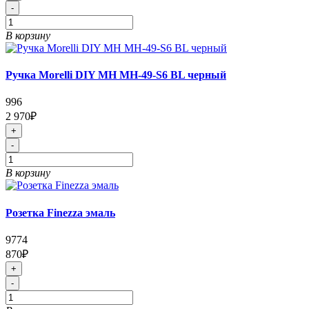
-
В корзину
Ручка Morelli DIY MH MH-49-S6 BL черный
996
2 970₽
+
-
В корзину
Розетка Finezza эмаль
9774
870₽
+
-