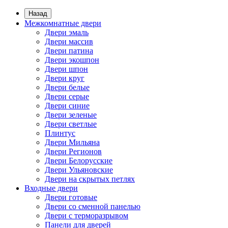
Назад
Межкомнатные двери
Двери эмаль
Двери массив
Двери патина
Двери экошпон
Двери шпон
Двери круг
Двери белые
Двери серые
Двери синие
Двери зеленые
Двери светлые
Плинтус
Двери Мильяна
Двери Регионов
Двери Белорусские
Двери Ульяновские
Двери на скрытых петлях
Входные двери
Двери готовые
Двери со сменной панелью
Двери с терморазрывом
Панели для дверей