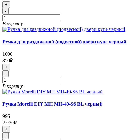
+
-
В корзину
Ручка для раздвижной (подвесной) двери купе черный
1000
850₽
+
-
В корзину
Ручка Morelli DIY MH MH-49-S6 BL черный
996
2 970₽
+
-