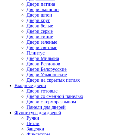
Двери патина
Двери экошпон
Двери шпон
Двери круг
Двери белые
Двери серые
Двери синие
Двери зеленые
Двери светлые
Плинтус
Двери Мильяна
Двери Регионов
Двери Белорусские
Двери Ульяновские
Двери на скрытых петлях
Входные двери
Двери готовые
Двери со сменной панелью
Двери с терморазрывом
Панели для дверей
Фурнитура для дверей
Ручки
Петли
Защелки
Фиксаторы