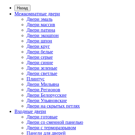
Назад
Межкомнатные двери
Двери эмаль
Двери массив
Двери патина
Двери экошпон
Двери шпон
Двери круг
Двери белые
Двери серые
Двери синие
Двери зеленые
Двери светлые
Плинтус
Двери Мильяна
Двери Регионов
Двери Белорусские
Двери Ульяновские
Двери на скрытых петлях
Входные двери
Двери готовые
Двери со сменной панелью
Двери с терморазрывом
Панели для дверей