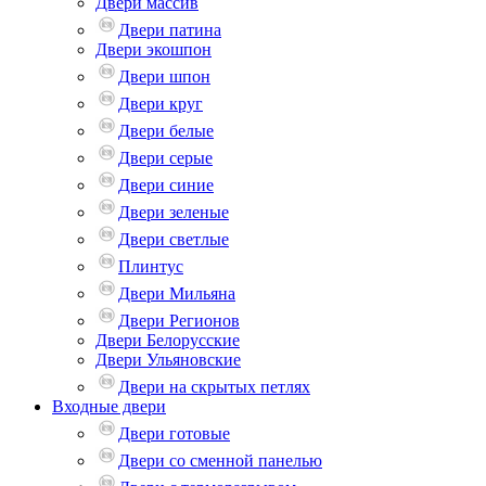
Двери массив
Двери патина
Двери экошпон
Двери шпон
Двери круг
Двери белые
Двери серые
Двери синие
Двери зеленые
Двери светлые
Плинтус
Двери Мильяна
Двери Регионов
Двери Белорусские
Двери Ульяновские
Двери на скрытых петлях
Входные двери
Двери готовые
Двери со сменной панелью