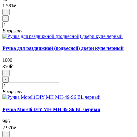
1 581₽
+
-
В корзину
Ручка для раздвижной (подвесной) двери купе черный
1000
850₽
+
-
В корзину
Ручка Morelli DIY MH MH-49-S6 BL черный
996
2 970₽
+