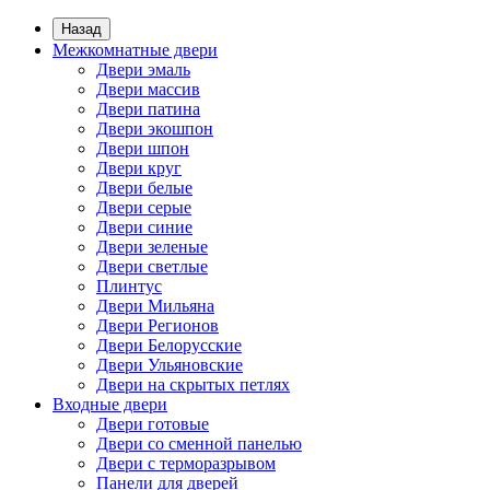
Назад
Межкомнатные двери
Двери эмаль
Двери массив
Двери патина
Двери экошпон
Двери шпон
Двери круг
Двери белые
Двери серые
Двери синие
Двери зеленые
Двери светлые
Плинтус
Двери Мильяна
Двери Регионов
Двери Белорусские
Двери Ульяновские
Двери на скрытых петлях
Входные двери
Двери готовые
Двери со сменной панелью
Двери с терморазрывом
Панели для дверей