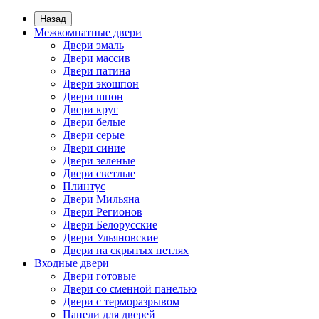
Назад
Межкомнатные двери
Двери эмаль
Двери массив
Двери патина
Двери экошпон
Двери шпон
Двери круг
Двери белые
Двери серые
Двери синие
Двери зеленые
Двери светлые
Плинтус
Двери Мильяна
Двери Регионов
Двери Белорусские
Двери Ульяновские
Двери на скрытых петлях
Входные двери
Двери готовые
Двери со сменной панелью
Двери с терморазрывом
Панели для дверей