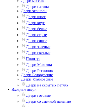
Двери массив
Двери патина
Двери экошпон
Двери шпон
Двери круг
Двери белые
Двери серые
Двери синие
Двери зеленые
Двери светлые
Плинтус
Двери Мильяна
Двери Регионов
Двери Белорусские
Двери Ульяновские
Двери на скрытых петлях
Входные двери
Двери готовые
Двери со сменной панелью