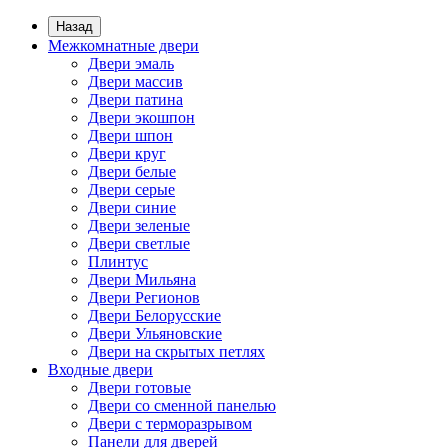
Назад
Межкомнатные двери
Двери эмаль
Двери массив
Двери патина
Двери экошпон
Двери шпон
Двери круг
Двери белые
Двери серые
Двери синие
Двери зеленые
Двери светлые
Плинтус
Двери Мильяна
Двери Регионов
Двери Белорусские
Двери Ульяновские
Двери на скрытых петлях
Входные двери
Двери готовые
Двери со сменной панелью
Двери с терморазрывом
Панели для дверей