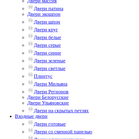
Двери массив
Двери патина
Двери экошпон
Двери шпон
Двери круг
Двери белые
Двери серые
Двери синие
Двери зеленые
Двери светлые
Плинтус
Двери Мильяна
Двери Регионов
Двери Белорусские
Двери Ульяновские
Двери на скрытых петлях
Входные двери
Двери готовые
Двери со сменной панелью