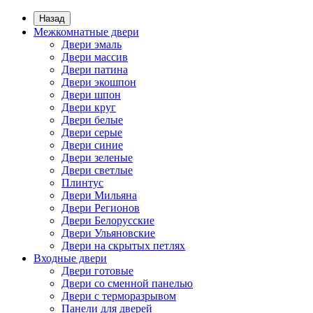
Назад
Межкомнатные двери
Двери эмаль
Двери массив
Двери патина
Двери экошпон
Двери шпон
Двери круг
Двери белые
Двери серые
Двери синие
Двери зеленые
Двери светлые
Плинтус
Двери Мильяна
Двери Регионов
Двери Белорусские
Двери Ульяновские
Двери на скрытых петлях
Входные двери
Двери готовые
Двери со сменной панелью
Двери с терморазрывом
Панели для дверей