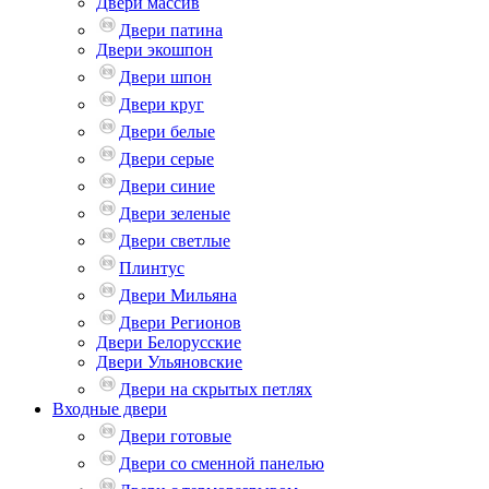
Двери массив
Двери патина
Двери экошпон
Двери шпон
Двери круг
Двери белые
Двери серые
Двери синие
Двери зеленые
Двери светлые
Плинтус
Двери Мильяна
Двери Регионов
Двери Белорусские
Двери Ульяновские
Двери на скрытых петлях
Входные двери
Двери готовые
Двери со сменной панелью