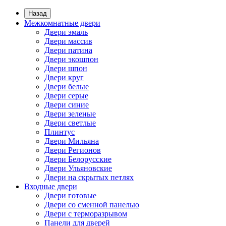
Назад
Межкомнатные двери
Двери эмаль
Двери массив
Двери патина
Двери экошпон
Двери шпон
Двери круг
Двери белые
Двери серые
Двери синие
Двери зеленые
Двери светлые
Плинтус
Двери Мильяна
Двери Регионов
Двери Белорусские
Двери Ульяновские
Двери на скрытых петлях
Входные двери
Двери готовые
Двери со сменной панелью
Двери с терморазрывом
Панели для дверей