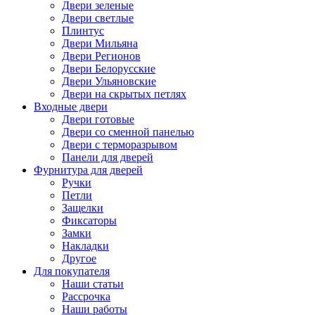
Двери зеленые
Двери светлые
Плинтус
Двери Мильяна
Двери Регионов
Двери Белорусские
Двери Ульяновские
Двери на скрытых петлях
Входные двери
Двери готовые
Двери со сменной панелью
Двери с терморазрывом
Панели для дверей
Фурнитура для дверей
Ручки
Петли
Защелки
Фиксаторы
Замки
Накладки
Другое
Для покупателя
Наши статьи
Рассрочка
Наши работы