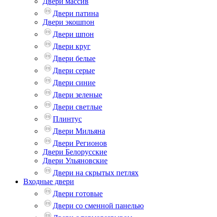
Двери массив
Двери патина
Двери экошпон
Двери шпон
Двери круг
Двери белые
Двери серые
Двери синие
Двери зеленые
Двери светлые
Плинтус
Двери Мильяна
Двери Регионов
Двери Белорусские
Двери Ульяновские
Двери на скрытых петлях
Входные двери
Двери готовые
Двери со сменной панелью