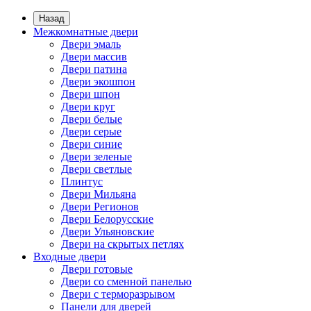
Назад
Межкомнатные двери
Двери эмаль
Двери массив
Двери патина
Двери экошпон
Двери шпон
Двери круг
Двери белые
Двери серые
Двери синие
Двери зеленые
Двери светлые
Плинтус
Двери Мильяна
Двери Регионов
Двери Белорусские
Двери Ульяновские
Двери на скрытых петлях
Входные двери
Двери готовые
Двери со сменной панелью
Двери с терморазрывом
Панели для дверей