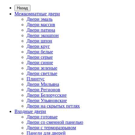
Назад
Межкомнатные двери
Двери эмаль
Двери массив
Двери патина
Двери экошпон
Двери шпон
Двери круг
Двери белые
Двери серые
Двери синие
Двери зеленые
Двери светлые
Плинтус
Двери Мильяна
Двери Регионов
Двери Белорусские
Двери Ульяновские
Двери на скрытых петлях
Входные двери
Двери готовые
Двери со сменной панелью
Двери с терморазрывом
Панели для дверей