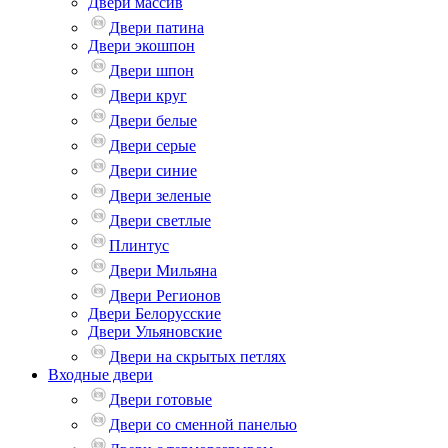
Двери массив
Двери патина
Двери экошпон
Двери шпон
Двери круг
Двери белые
Двери серые
Двери синие
Двери зеленые
Двери светлые
Плинтус
Двери Мильяна
Двери Регионов
Двери Белорусские
Двери Ульяновские
Двери на скрытых петлях
Входные двери
Двери готовые
Двери со сменной панелью