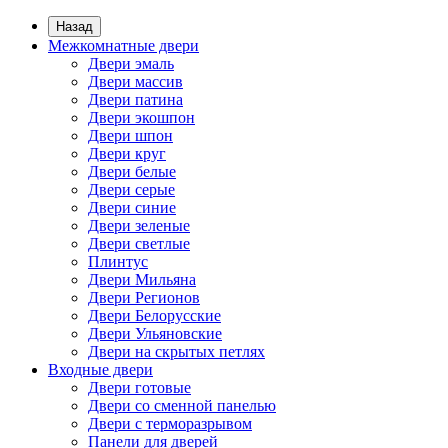
Назад
Межкомнатные двери
Двери эмаль
Двери массив
Двери патина
Двери экошпон
Двери шпон
Двери круг
Двери белые
Двери серые
Двери синие
Двери зеленые
Двери светлые
Плинтус
Двери Мильяна
Двери Регионов
Двери Белорусские
Двери Ульяновские
Двери на скрытых петлях
Входные двери
Двери готовые
Двери со сменной панелью
Двери с терморазрывом
Панели для дверей