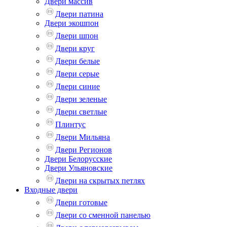
Двери массив
Двери патина
Двери экошпон
Двери шпон
Двери круг
Двери белые
Двери серые
Двери синие
Двери зеленые
Двери светлые
Плинтус
Двери Мильяна
Двери Регионов
Двери Белорусские
Двери Ульяновские
Двери на скрытых петлях
Входные двери
Двери готовые
Двери со сменной панелью