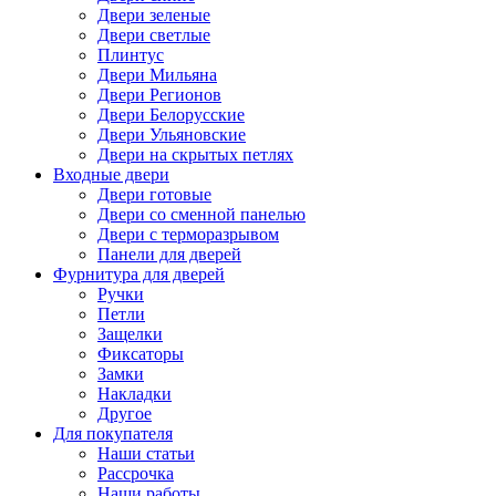
Двери зеленые
Двери светлые
Плинтус
Двери Мильяна
Двери Регионов
Двери Белорусские
Двери Ульяновские
Двери на скрытых петлях
Входные двери
Двери готовые
Двери со сменной панелью
Двери с терморазрывом
Панели для дверей
Фурнитура для дверей
Ручки
Петли
Защелки
Фиксаторы
Замки
Накладки
Другое
Для покупателя
Наши статьи
Рассрочка
Наши работы