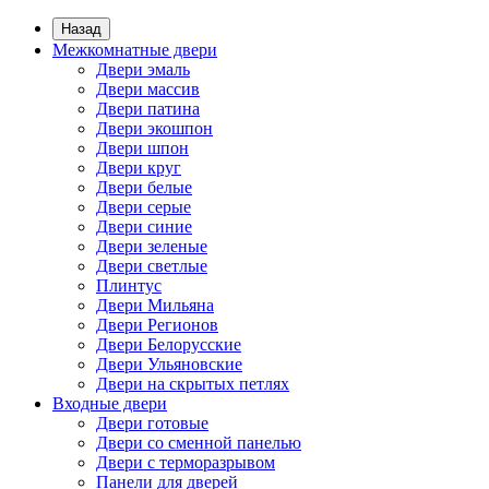
Назад
Межкомнатные двери
Двери эмаль
Двери массив
Двери патина
Двери экошпон
Двери шпон
Двери круг
Двери белые
Двери серые
Двери синие
Двери зеленые
Двери светлые
Плинтус
Двери Мильяна
Двери Регионов
Двери Белорусские
Двери Ульяновские
Двери на скрытых петлях
Входные двери
Двери готовые
Двери со сменной панелью
Двери с терморазрывом
Панели для дверей