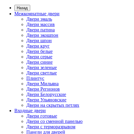
Назад
Межкомнатные двери
Двери эмаль
Двери массив
Двери патина
Двери экошпон
Двери шпон
Двери круг
Двери белые
Двери серые
Двери синие
Двери зеленые
Двери светлые
Плинтус
Двери Мильяна
Двери Регионов
Двери Белорусские
Двери Ульяновские
Двери на скрытых петлях
Входные двери
Двери готовые
Двери со сменной панелью
Двери с терморазрывом
Панели для дверей