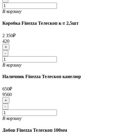
В корзину
Коробка Finezza Телескоп к-т 2,5шт
2 350₽
420
+
-
В корзину
Наличник Finezza Телескоп канелюр
650₽
9560
+
-
В корзину
Добор Finezza Телескоп 100мм