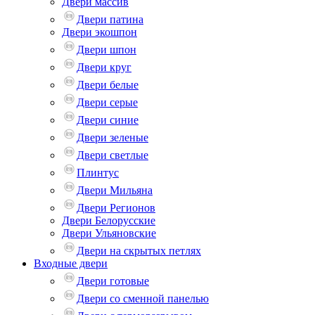
Двери массив
Двери патина
Двери экошпон
Двери шпон
Двери круг
Двери белые
Двери серые
Двери синие
Двери зеленые
Двери светлые
Плинтус
Двери Мильяна
Двери Регионов
Двери Белорусские
Двери Ульяновские
Двери на скрытых петлях
Входные двери
Двери готовые
Двери со сменной панелью