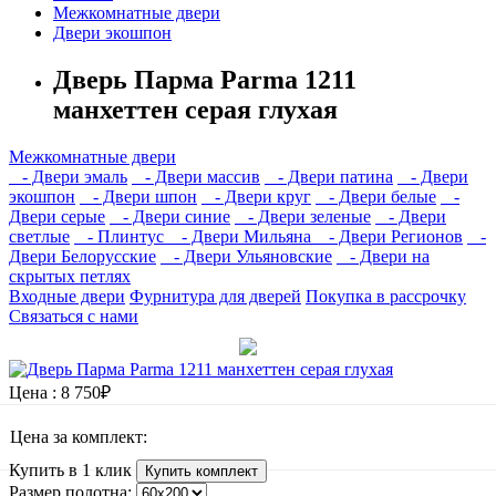
Межкомнатные двери
Двери экошпон
Дверь Парма Parma 1211
манхеттен серая глухая
Межкомнатные двери
- Двери эмаль
- Двери массив
- Двери патина
- Двери
экошпон
- Двери шпон
- Двери круг
- Двери белые
-
Двери серые
- Двери синие
- Двери зеленые
- Двери
светлые
- Плинтус
- Двери Мильяна
- Двери Регионов
-
Двери Белорусские
- Двери Ульяновские
- Двери на
скрытых петлях
Входные двери
Фурнитура для дверей
Покупка в рассрочку
Связаться с нами
Цена :
8 750₽
Цена за комплект:
Купить в 1 клик
Купить комплект
Размер полотна: