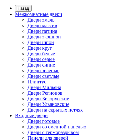
Назад
Межкомнатные двери
Двери эмаль
Двери массив
Двери патина
Двери экошпон
Двери шпон
Двери круг
Двери белые
Двери серые
Двери синие
Двери зеленые
Двери светлые
Плинтус
Двери Мильяна
Двери Регионов
Двери Белорусские
Двери Ульяновские
Двери на скрытых петлях
Входные двери
Двери готовые
Двери со сменной панелью
Двери с терморазрывом
Панели для дверей