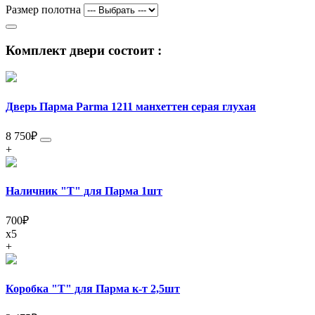
Размер полотна
Комплект двери состоит :
Дверь Парма Parma 1211 манхеттен серая глухая
8 750
₽
+
Наличник "Т" для Парма 1шт
700
₽
x5
+
Коробка "Т" для Парма к-т 2,5шт